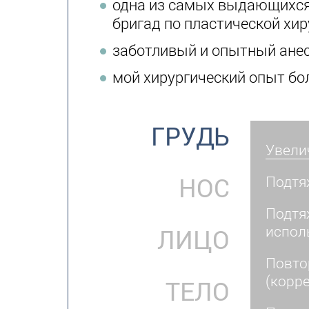
одна из самых выдающихся
бригад по пластической хир
заботливый и опытный ане
мой хирургический опыт бол
ГРУДЬ
Увели
НОС
Подтя
Подтя
испол
ЛИЦО
Повто
(корр
ТЕЛО