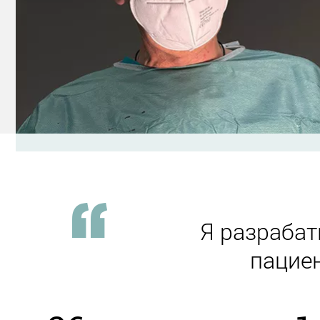
Я разраба
пациен