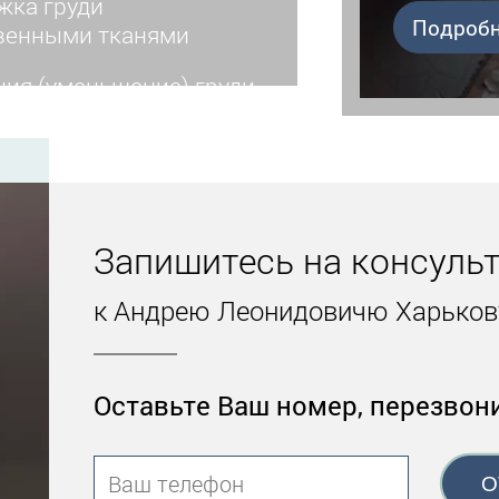
жка груди
Подробн
венными тканями
ция (уменьшение) груди
струкция груди
ика сосков, ареол
ние имплантов
Запишитесь на консуль
ение Double Babble
к Андрею Леонидовичю Харьков
кция тубулярной груди
Оставьте Ваш номер, перезвон
О