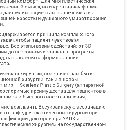
шевный комфорт. Для мня пластическая
жизненный смысл, но и креативная форма
я дает моим пациентам новое качество
внешней красоты и душевного умиротворения
и.
ридерживается принципа комплексного
задач, чтобы пациент чувствовал
вье. Все этапы взаимодействий: от 3D
ции до персонализированных программ
од, направлены на формирование
ата.
ической хирургии, позволяет нам быть
ционной хирургии, так и в новом
 мир — Scarless Plastic Surgery (аппаратной
 неоспоримые преимущества для пациентов в
 шрамов и быстрого восстановления).
 мне возглавить Всеукраинскую ассоциацию
вать кафедру пластической хирургии при
валификации докторов при УАПХ и
пластическая хирургия» на государственном