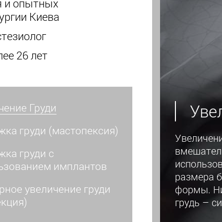
 и опытных
ургии Киева
стезиолог
ее 26 лет
Уве
чение Груди
жка груди (мастопексия)
Увеличени
вмешатель
жка груди с
использов
ьзованием имплантов
размера б
рное увеличение груди
формы. Ни
екция)
грудь – с