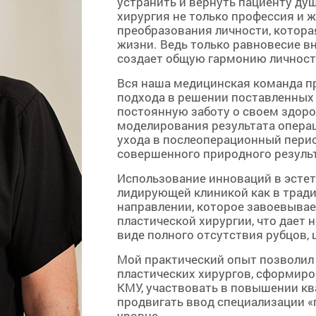
устранить и вернуть пациенту ду
хирургия не только профессия и 
преобразования личности, котора
жизни. Ведь только равновесие 
создает общую гармонию личност
Вся наша медицинская команда п
подхода в решении поставленных 
постоянную заботу о своем здоро
моделирования результата опера
ухода в послеоперационный пери
совершенного природного результ
Использование инноваций в эстет
лидирующей клиникой как в тради
направлении, которое завоевывает
пластической хирургии, что дает
виде полного отсутствия рубцов,
Мой практический опыт позволил
пластических хирургов, сформиро
КМУ, участвовать в повышении к
продвигать ввод специализации «
уровне.