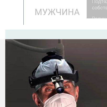
Подтя
собст
МУЖЧИНА
Редук
Рекон
Пласт
Удале
Устран
Корре