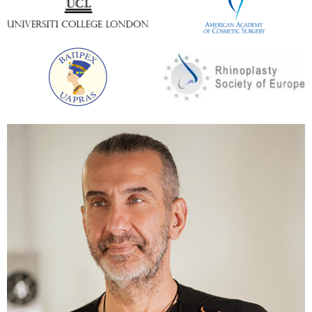
питание).
Использование некачественных уходовых
средств.
Особенности не хирургической
подтяжки дряблой кожи Body Tite
Body Tite – по-настоящему революционное
изобретение, которое можно с полной
уверенностью назвать настоящим прорывом в
области коррекции тела. Данная процедура
позволит избавиться от излишков отложений
жира в проблемных зонах, а также
восстановить безупречную упругость кожи.
Эта технология позволяет уменьшить
отложения жира, с которыми нереально
«расстаться» с помощью физических
упражнений и диеты. Одновременно с этим
происходит подтяжка кожи.