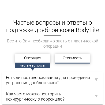
комплексы. Это намного эффективнее и
выгоднее.
Атмосфера в нашей клинике – уютная и
Частые вопросы и ответы о
комфортная. Каждый клиент может
подтяжке дряблой кожи BodyTite
рассчитывать на индивидуальный подход и
европейский уровень медицинского
обслуживания.
Все что Вам необходимо знать о пластической
операции
Записывайтесь к лучшим пластическим
хирургам Украины уже сегодня! Все
Операция
Стоимость
необходимые контакты Вы найдёте на главной
странице нашего сайта!
частые вопросы
Есть ли противопоказания для проведения
устранения дряблой кожи?
Как часто можно повторять
нехирургическую коррекцию?