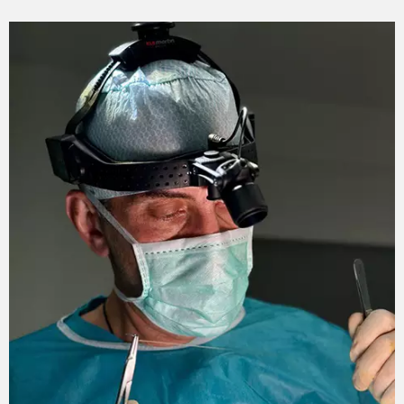
избежать осложнений после проведения
процедуры (то есть, появления отеков,
растяжений кожи, неравномерного
распределения жира) в течение 3 недель
следует носить специальное компрессионное
белье. Основной этап реабилитации составляет
9-12 дней.
Противопоказания к проведению
процедуры
Процедура не проводится при наличии
следующих противопоказаний:
Онкология.
Сахарный диабет.
Процесс беременности и лактации.
Протекание в организме воспалительных и
инфекционных процессов.