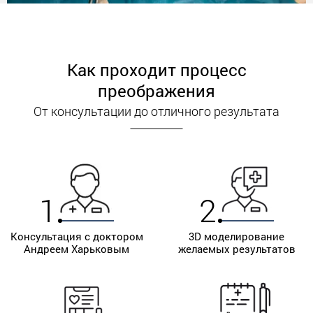
Наличие ссадин, царапин в зоне обработки.
Преимущества не хирургической
Как проходит процесс
подтяжки дряблой кожи Body Tite
преображения
в клинике Андрея Харькова
От консультации до отличного результата
Аппарат Body Tite в клинике Андрея Харькова
позволит добиться потрясающих
результатов:
Мгновенный результат.
1
2
Ликвидация отложений жира.
Подтяжка кожи.
Консультация с доктором
3D моделирование
Андреем Харьковым
желаемых результатов
Разглаживание морщин и складок.
Повышение эластичности и упругости
кожи.
Несомненно, технология Body Tite сделает кожу