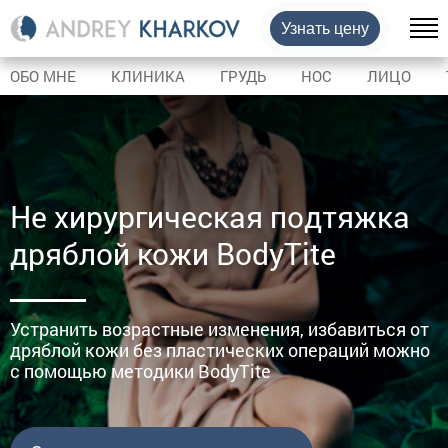
Узнать цену
ОБО МНЕ
КЛИНИКА
ГРУДЬ
НОС
ЛИЦО
Не хирургическая подтяжка
дряблой кожи BodyTite
Устранить возрастные изменения, избавиться от
дряблой кожи без пластических операций можно
с помощью методики BodyTite