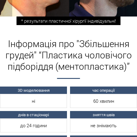
* результати пластичної хірургії індивідуальні!
Інформація про "Збільшення
грудей" “Пластика чоловічого
підборіддя (ментопластика)”
3D моделювання
час операції
ні
60 хвилин
днів в стаціонарі
зняття швів
до 24 години
не знімають