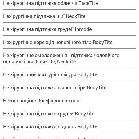
Не хірургічна підтяжка обличчя FaceTite
Нехірургічна підтяжка шиї NeckTite
Не хірургічна підтяжка грудей Inmode
Нехірургічна корекція чоловічого тіла BodyTite
Не хірургічне омолодження і підтяжка чоловічого
обличчя і шиї FaceTite, Necktite
Не хірургічний контурінг фігури BodyTite
Не хірургічна підтяжка в’ялої шкіри BodyTite
Безопераційна блефаропластика
Не хірургічна підтяжка грудей BodyTite
Не хірургічна підтяжка сідниць BodyTite