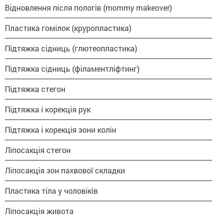
Відновлення після пологів (mommy makeover)
Пластика гомілок (круропластика)
Підтяжка сідниць (глютеопластика)
Підтяжка сідниць (філаментліфтинг)
Підтяжка стегон
Підтяжка і корекція рук
Підтяжка і корекція зони колін
Ліпосакція стегон
Ліпосакція зон пахвової складки
Пластика тіла у чоловіків
Ліпосакція живота