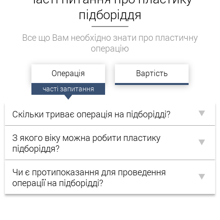
розвитку.
підборіддя
Проблеми зі згортанням крові.
Епілепсія.
Все що Вам необхідно знати про пластичну
Цукровий діабет.
операцію
Захворювання судин, серця, печінки і
нирок.
Операція
Вартість
Проблеми зі щитовидною залозою.
часті запитання
Відносні протипоказання
Скільки триває операція на підборідді?
Перебіг в організмі вірусних і інфекційних
процесів.
З якого віку можна робити пластику
підборіддя?
Алергія на компоненти анестезії.
Присутність судом.
Чи є протипоказання для проведення
Наявність ран, подряпин і інших
операції на підборідді?
пошкоджень шкіри в зоні корекції.
Стоматологічні проблеми (наприклад,
запалення тканин пародонта).