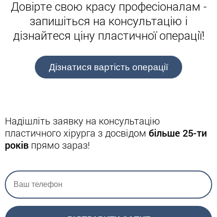
Довірте свою красу професіоналам -
Переваги проведення пластики
запишіться на консультацію і
підборіддя у Андрія Харькова
дізнайтеся ціну пластичної операції!
Чому слід довіритися пластичному хірургу
Андрію Харькову?
Дізнатися вартість операції
Впевненість в бездоганному результаті.
Високий рівень професіоналізму.
Чесна ціна без доплат.
Надішліть заявку на консультацію
Індивідуальний підхід до кожного пацієнта.
пластичного хірурга з досвідом
більше 25-ти
років
прямо зараз!
Ми пропонуємо найбільш безпечний,
ефективний і мінімально травматичний метод
корекції зони підборіддя.
Записуйтеся до одного з кращих пластичних
хірургів Києва та всієї України вже сьогодні!