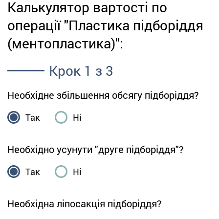
Калькулятор вартості по
операції "Пластика підборіддя
(ментопластика)":
Крок
1
з 3
Необхідне збільшення обсягу підборіддя?
Так
Ні
Необхідно усунути "друге підборіддя"?
Так
Ні
Необхідна ліпосакція підборіддя?