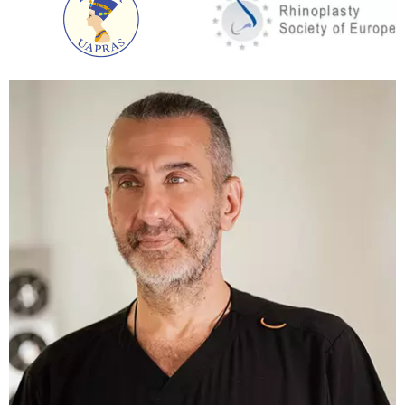
частіше зустрічається аномалія розвитку
нижньої щелепи.
Збільшення підборіддя проводиться на
основі:
Остеотомії.
Ендопротезування.
Остеотомія.
Суть оперативного втручання
полягає в наступному. Пластичний хірург
резецує частину нижньої кістки підборіддя,
після цього висуває її вперед. У цьому
положенні підборіддя фіксується за допомогою
спеціальних титанових пластин. Порожнечі, що
утворилися, заповнюються за допомогою
жирової емульсії самого пацієнта. Доступ в зону
оперативного втручання здійснюється через
ротову порожнину.
Ендопротезування.
Здійснюється через