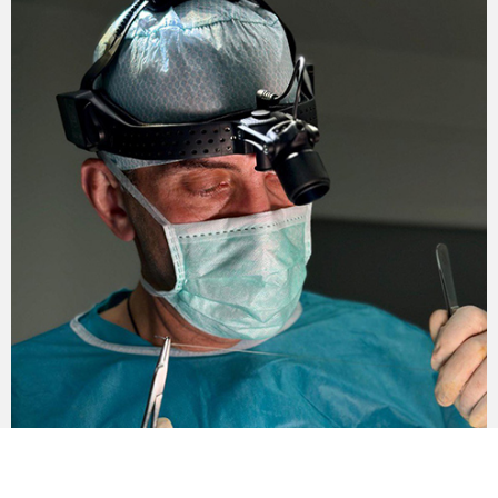
Таким чином, в клініці Андрія Харькова кожен
пацієнт може розраховувати на індивідуальний
підхід.
У більшості випадків операція по корекції
підборіддя передбачає виконання розрізу в роті,
в складці між губою і нижньою щелепою. Таким
чином, шрам після оперативного втручання
малопомітний. Корекція підборіддя в клініці
Андрія Харькова займає близько години, в
особливо складних випадках може тривати
довше.
Якщо пластика підборіддя проводиться
одночасно з іншими пластичними операціями
(наприклад, з ринопластикою або підтяжкою
обличчя), тривалість операції може складати
декількох годин.
Період реабілітації