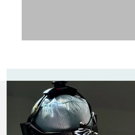
Андрій Леонідович Харьков – один з перших ук
Ефект від процедури помітний відразу. Через 
Приємним бонусом також є і повне збереження
залізисті тканини. Мета впливу – виключно вп
Записуйтеся на попередню консультацію до кра
процедури і складе індивідуальний план вплив
Змініть якість Вашого життя!