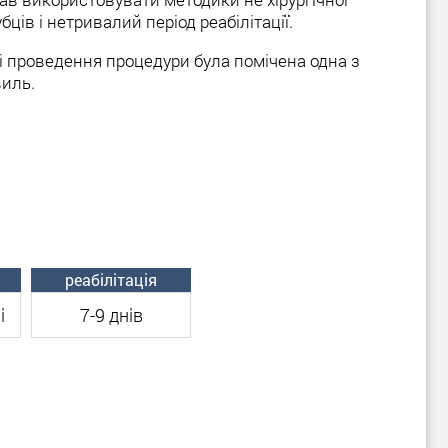
ців і нетривалий період реабілітації.
сі проведення процедури була помічена одна з
виль.
реабілітація
і
7-9 днів
ози не повинен перевищувати 350-400 мл. Крім