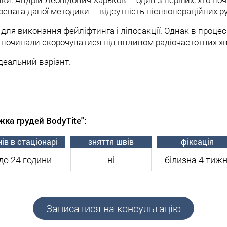
ревага даної методики – відсутність післяопераційних руб
 для виконання фейліфтинга і ліпосакції. Однак в проце
ки починали скорочуватися під впливом радіочастотних х
деальний варіант.
яжки грудей BodyTite
ним варіантом при наявності наступних показань:
жка грудей BodyTite":
ів в стаціонарі
зняття швів
фіксація
до 24 години
ні
білизна 4 тижн
залоз.
бласті грудей.
 чи ІІ ступеня. Максимальний розмір однієї молочної зал
ної складки не повинна перевищувати 10 сантиметрів.
Записатися на консультацію