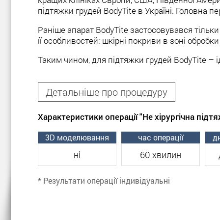
підтяжки грудей BodyTite в Україні. Головна пе
Раніше апарат BodyTite застосовувався тільки
її особливостей: шкірні покриви в зоні оброб
Таким чином, для підтяжки грудей BodyTite – і
Показання до не хірургічної підт
Детальніше про процедуру
Не хірургічна підтяжка грудей стане ідеаль
Характеристики операції "Не хірургічна підтя
Невелика асиметрія молочних залоз.
3D моделювання
час операції
дн
Птоз (від помірного до вираженого).
ні
60 хвилин
Псевдоптоз (помилковий птоз) молочних 
Втрата еластичності шкірного покриву в о
* Результати операції індивідуальні
BodyTite підійде для пацієнток, у яких птоз І
цього, відстань від соска до області подгруд