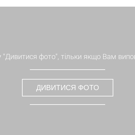
 хамам – на місяць.
ки на спині.
ого хірурга – запорука успіху.
dyTite можна поєднувати зі зменшенням ареол, збільшен
 хірургічної підтяжки грудей
 "Дивитися фото", тільки якщо Вам випов
має мінімальну кількість протипоказань:
ми зі згортанням крові).
ДИВИТИСЯ ФОТО
х процесів.
рудей у ​​клініці Андрія Харькова