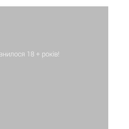
ням молочних залоз, ліпофілінг грудей.
нилося 18 + років!