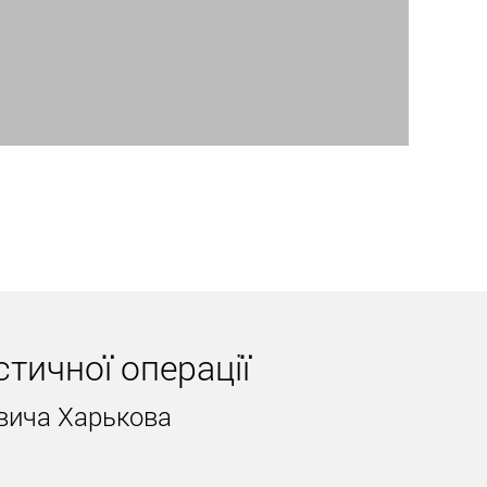
ати апарат BodyTite для підтяжки грудей.
ереваг процедури – наростаючий ефект.
іочастотна підтяжка ані трохи не зачіпає
 Леонідович Харьков розрахує вартість
стичної операції
овича Харькова