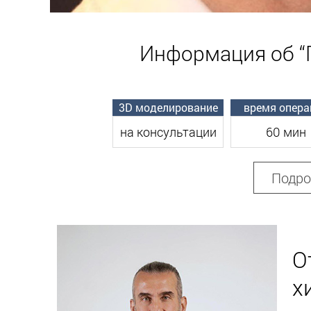
Информация об “
3D моделирование
время опера
на консультации
60 мин
Подро
О
х