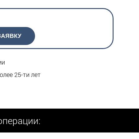
ЗАЯВКУ
ии
олее 25-ти лет
операции: