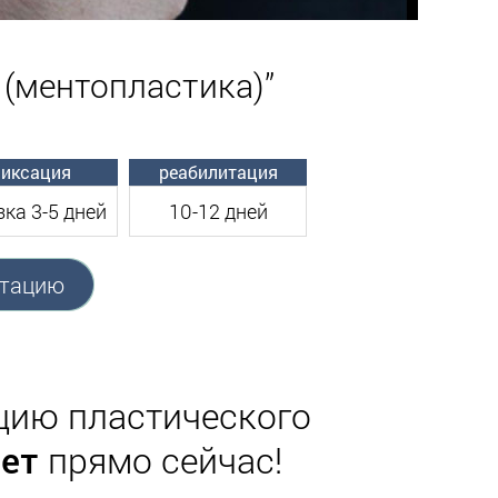
(ментопластика)”
иксация
реабилитация
ка 3-5 дней
10-12 дней
ьтацию
ацию пластического
лет
прямо сейчас!