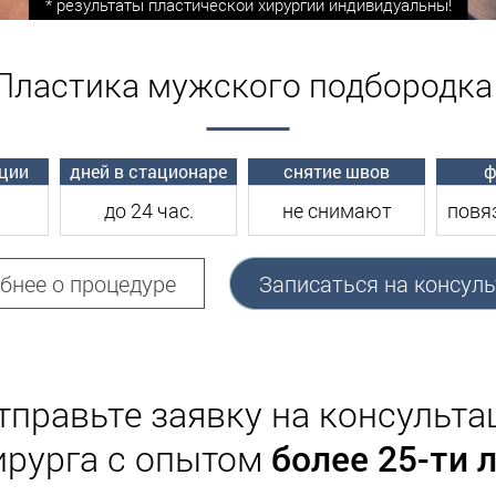
* результаты пластической хирургии индивидуальны!
Пластика мужского подбородка 
ции
дней в стационаре
снятие швов
ф
до 24 час.
не снимают
повяз
бнее о процедуре
Записаться на консул
тправьте заявку на консульт
ирурга с опытом
более 25-ти 